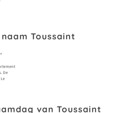
 naam Toussaint
,
artement
s. De
 Le
amdag van Toussaint