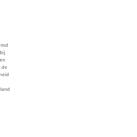
oemd
bij
 en
t de
kheid
iland