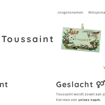
Jongensnamen
Meisjesn
Toussaint
nt
Geslacht
Toussaint wordt zowel aan j
hiermee een
unisex naam
.