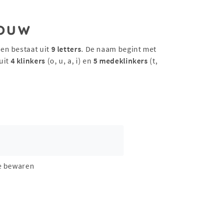
ouw
 en bestaat uit
9 letters
. De naam begint met
uit
4 klinkers
(o, u, a, i) en
5 medeklinkers
(t,
e bewaren