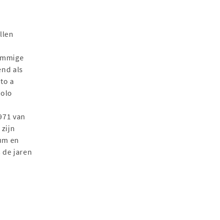
llen
sommige
end als
to a
solo
971 van
 zijn
um en
s de jaren