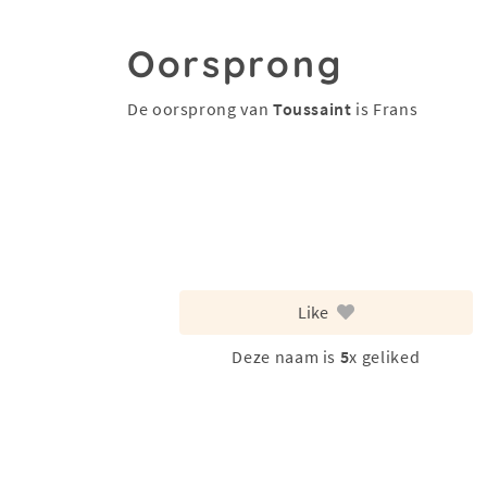
Oorsprong
De oorsprong van
Toussaint
is Frans
Like
Deze naam is
5
x geliked