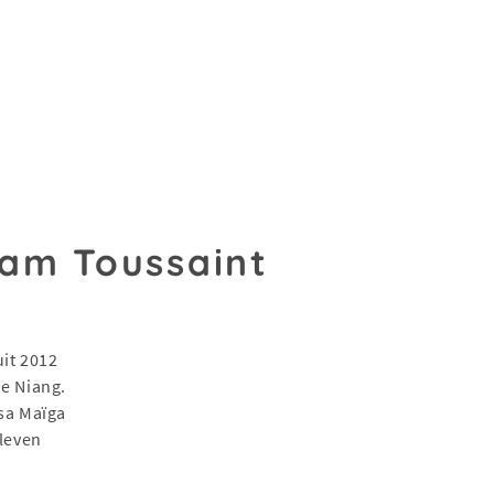
aam Toussaint
uit 2012
e Niang.
sa Maïga
 leven
n
.