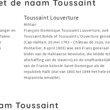
t de naam Toussaint
Toussaint Louverture
Militair
zanger en
François-Dominique Toussaint Louverture, ook
 Takes
Toussaint Bréda of Toussaint-L'Ouverture gen
e
(Cap-Haïtien, 20 mei 1743 – Château de Joux, na
n
Pontarlier, 8 april 1803) was een Frans generaal
leider van de Haïtiaanse Revolutie, die leidde to
afschaffing van de slavernij en de onafhankelij
van de Franse kolonie Saint-Domingue als de
republiek Haïti (dat van 1801 tot 1844 het hele e
Hispaniola omvatte).
am Toussaint