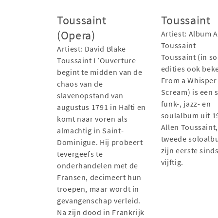
Toussaint
Toussaint
(Opera)
Artiest: Album A
Toussaint
Artiest: David Blake
Toussaint (in 
Toussaint L’Ouverture
edities ook bek
begint te midden van de
From a Whisper 
chaos van de
Scream) is een 
slavenopstand van
funk-, jazz- en
augustus 1791 in Haïti en
soulalbum uit 1
komt naar voren als
Allen Toussaint,
almachtig in Saint-
tweede soloalb
Dominigue. Hij probeert
zijn eerste sind
tevergeefs te
vijftig.
onderhandelen met de
Fransen, decimeert hun
troepen, maar wordt in
gevangenschap verleid.
Na zijn dood in Frankrijk