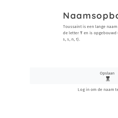
Naamsopb
Toussaint is een lange naam
de letter
T
en is opgebouwd 
s, s, n, t).
Opslaan
Log in om de naam t