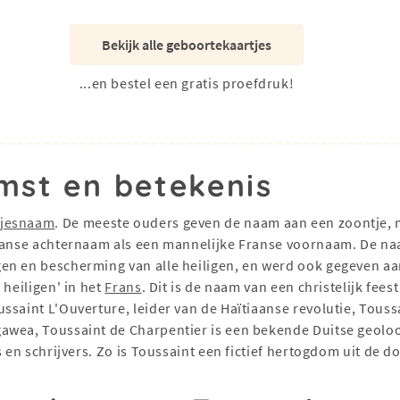
Bekijk alle geboortekaartjes
...en bestel een gratis proefdruk!
mst en betekenis
sjesnaam
. De meeste ouders geven de naam aan een zoontje, m
Franse achternaam als een mannelijke Franse voornaam. De na
en en bescherming van alle heiligen, en werd ook gegeven a
 heiligen' in het
Frans
. Dit is de naam van een christelijk fee
ussaint L'Ouverture, leider van de Haïtiaanse revolutie, Tou
awea, Toussaint de Charpentier is een bekende Duitse geolo
s en schrijvers. Zo is Toussaint een fictief hertogdom uit de 