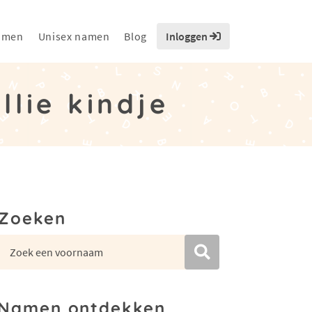
amen
Unisex namen
Blog
Inloggen
lie kindje
Zoeken
Namen ontdekken