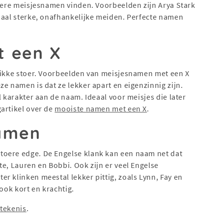
oere meisjesnamen vinden. Voorbeelden zijn Arya Stark
maal sterke, onafhankelijke meiden. Perfecte namen
t een X
tikke stoer. Voorbeelden van meisjesnamen met een X
e namen is dat ze lekker apart en eigenzinnig zijn.
l karakter aan de naam. Ideaal voor meisjes die later
artikel over de
mooiste namen met een X
.
namen
toere edge. De Engelse klank kan een naam net dat
te, Lauren en Bobbi. Ook zijn er veel Engelse
er klinken meestal lekker pittig, zoals Lynn, Fay en
 ook kort en krachtig.
etekenis
.