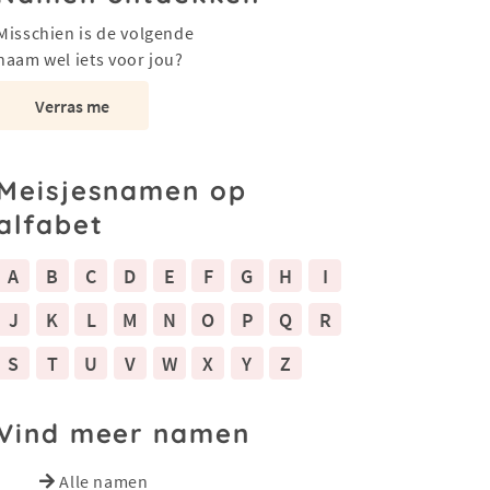
Misschien is de volgende
naam wel iets voor jou?
Verras me
Meisjesnamen op
alfabet
A
B
C
D
E
F
G
H
I
J
K
L
M
N
O
P
Q
R
S
T
U
V
W
X
Y
Z
Vind meer namen
Alle namen