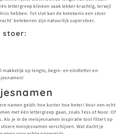
 lettergreep klinken vaak lekker krachtig, terwijl
chics hebben. Tot slot kan de betekenis een stoer
racht’ betekenen zijn natuurlijk superstoer.
 stoer:
l makkelijk op lengte, begin- en eindletter en
isjesnamen!
sjesnamen
re namen geldt: hoe korter hoe beter! Voor een echt
men met één lettergreep gaan, zoals Tess of Noor. Of
 Als je in de meisjesnamen inspiratie tool filtert op
én stoere meisjesnamen verschijnen. Wat dacht je
 namen voor echte powergirls.