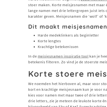
stoer maken. Korte meisjesnamen met maar één
lange namen met drie lettergrepen juist iets 
karakter geven. Meisjesnamen die ‘wolf’ of ‘k
Dit maakt meisjesnamen
Harde medeklinkers als beginletter
Korte lengtes
Krachtige betekenissen
In de
meisjesnamen inspiratie tool
kan je hee
betekenis filteren. Zo vind je de stoerste me
Korte stoere mei
We noemden het hierboven al, maar voor stoe
kort en krachtige meisjesnaam kun je voor na
kies voor namen met maar twee of drie letters.
drie letters, zie je meteen de leukste korte 
bijvoorbeeld van Sky of Kae? Superkrachtige