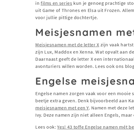
in
films en series
kun je genoeg prachtige st
uit Game of Thrones en Elsa uit Frozen. Alle
voor jullie pittige dochtertje.
Meisjesnamen me
Meisjesnamen met de letter X
zijn vaak harts
zijn Lux, Maddox en Xenna. Wat opvalt aan dez
Daarnaast geeft de letter X een internationaa
avonturiers willen worden. Lees ook ons blog
Engelse meisjes
Engelse namen zorgen vaak voor een mooie s
beetje extra geven. Denk bijvoorbeeld aan Ka
meisjesnamen met een Y
. Namen met deze lett
Ivy. Deze namen zijn niet alleen Engels, maar
Lees ook:
Yes! 43 toffe Engelse namen mét b