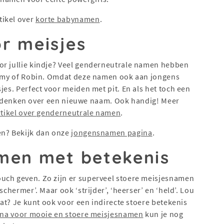
tikel over
korte babynamen
.
r meisjes
or jullie kindje? Veel genderneutrale namen hebben
Jaimy of Robin. Omdat deze namen ook aan jongens
jes. Perfect voor meiden met pit. En als het toch een
a te denken over een nieuwe naam. Ook handig! Meer
rtikel over genderneutrale namen
.
en? Bekijk dan onze
jongensnamen pagina
.
men met betekenis
uch geven. Zo zijn er superveel stoere meisjesnamen
schermer’. Maar ook ‘strijder’, ‘heerser’ en ‘held’. Lou
 dat? Je kunt ook voor een indirecte stoere betekenis
na voor mooie en stoere meisjesnamen
kun je nog