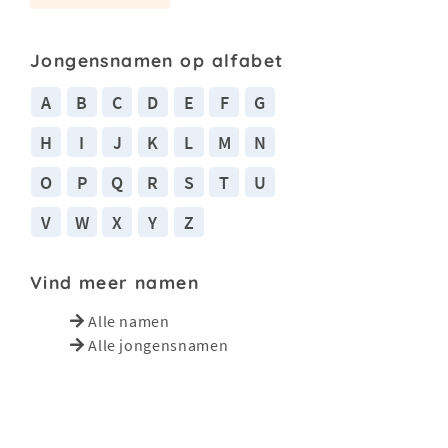
Jongensnamen op alfabet
A
B
C
D
E
F
G
H
I
J
K
L
M
N
O
P
Q
R
S
T
U
V
W
X
Y
Z
Vind meer namen
Alle namen
Alle jongensnamen