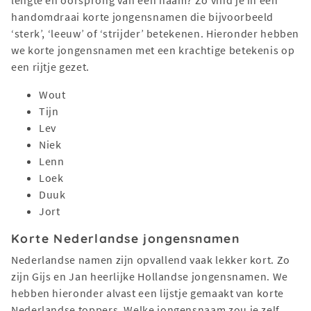
lengte en oorsprong van een naam? Zo vind je in een
handomdraai korte jongensnamen die bijvoorbeeld
‘sterk’, ‘leeuw’ of ‘strijder’ betekenen. Hieronder hebben
we korte jongensnamen met een krachtige betekenis op
een rijtje gezet.
Wout
Tijn
Lev
Niek
Lenn
Loek
Duuk
Jort
Korte Nederlandse jongensnamen
Nederlandse namen zijn opvallend vaak lekker kort. Zo
zijn Gijs en Jan heerlijke Hollandse jongensnamen. We
hebben hieronder alvast een lijstje gemaakt van korte
Nederlandse toppers. Welke jongensnaam zou je zelf