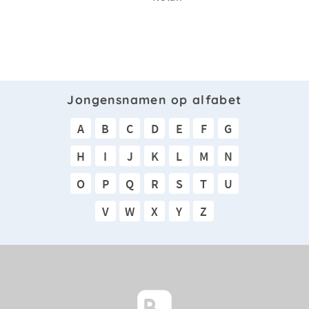
Jongensnamen op alfabet
A
B
C
D
E
F
G
H
I
J
K
L
M
N
O
P
Q
R
S
T
U
V
W
X
Y
Z