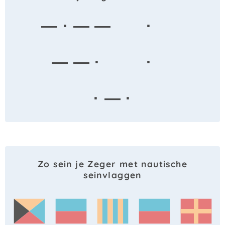
— · — —
·
— — ·
·
· — ·
Zo sein je Zeger met nautische
seinvlaggen