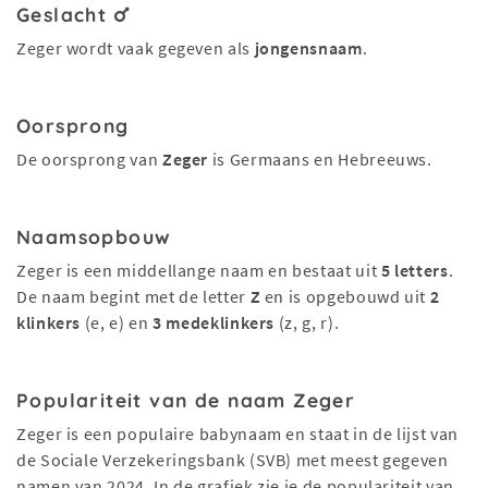
Geslacht
Zeger wordt vaak gegeven als
jongensnaam
.
Oorsprong
De oorsprong van
Zeger
is Germaans en Hebreeuws.
Naamsopbouw
Zeger is een middellange naam en bestaat uit
5 letters
.
De naam begint met de letter
Z
en is opgebouwd uit
2
klinkers
(e, e) en
3 medeklinkers
(z, g, r).
Populariteit van de naam Zeger
Zeger is een populaire babynaam en staat in de lijst van
de Sociale Verzekeringsbank (SVB) met meest gegeven
namen van 2024. In de grafiek zie je de populariteit van