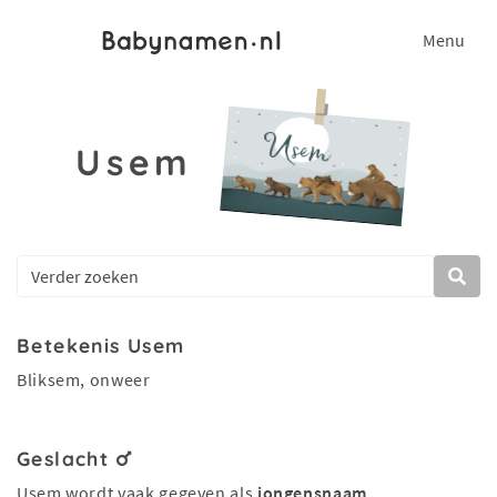
Menu
Usem
Betekenis Usem
Bliksem, onweer
Geslacht
Usem wordt vaak gegeven als
jongensnaam
.