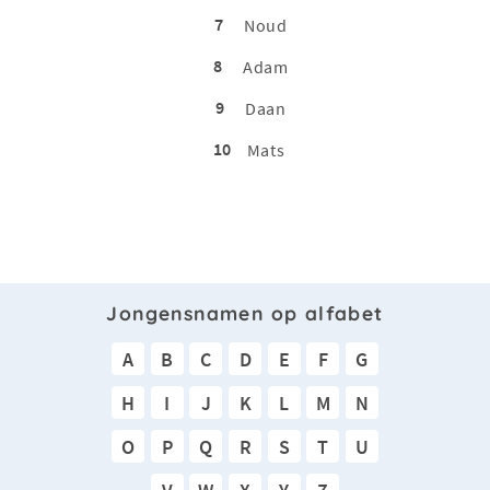
7
Noud
8
Adam
9
Daan
10
Mats
Jongensnamen op alfabet
A
B
C
D
E
F
G
H
I
J
K
L
M
N
O
P
Q
R
S
T
U