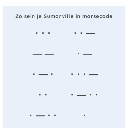
Zo sein je Sumarville in morsecode
· · ·
· · —
— —
· —
· — ·
· · · —
· ·
· — · ·
· — · ·
·