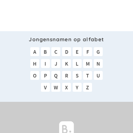
Jongensnamen op alfabet
A
B
C
D
E
F
G
H
I
J
K
L
M
N
O
P
Q
R
S
T
U
V
W
X
Y
Z