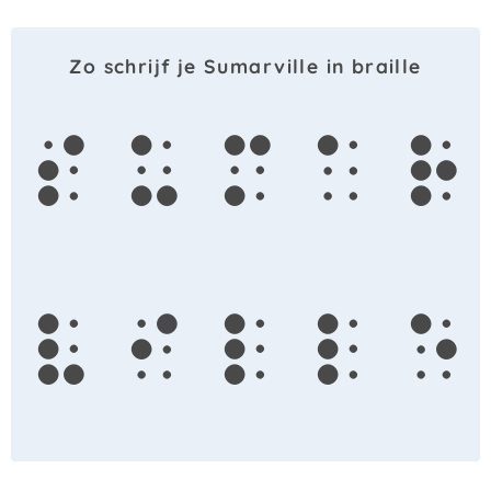
Zo schrijf je Sumarville in braille
s
u
m
a
r
v
i
l
l
e