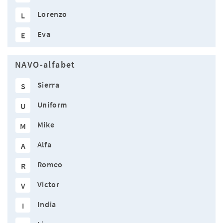
Lorenzo
L
Eva
E
NAVO-alfabet
Sierra
S
Uniform
U
Mike
M
Alfa
A
Romeo
R
Victor
V
India
I