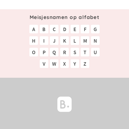
Meisjesnamen op alfabet
A
B
C
D
E
F
G
H
I
J
K
L
M
N
O
P
Q
R
S
T
U
V
W
X
Y
Z