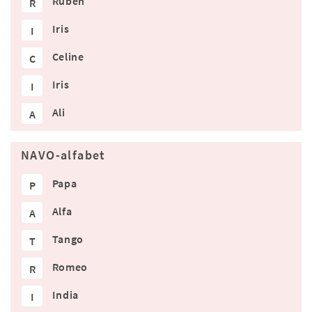
Ruben
R
Iris
I
Celine
C
Iris
I
Ali
A
NAVO-alfabet
Papa
P
Alfa
A
Tango
T
Romeo
R
India
I