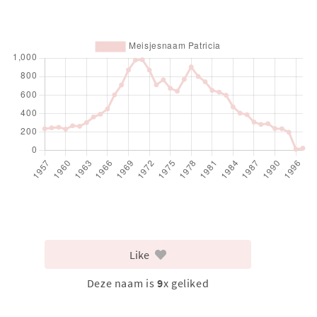
Like
Deze naam is
9
x geliked