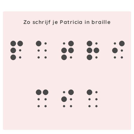
Zo schrijf je Patricia in braille
p
a
t
r
i
c
i
a