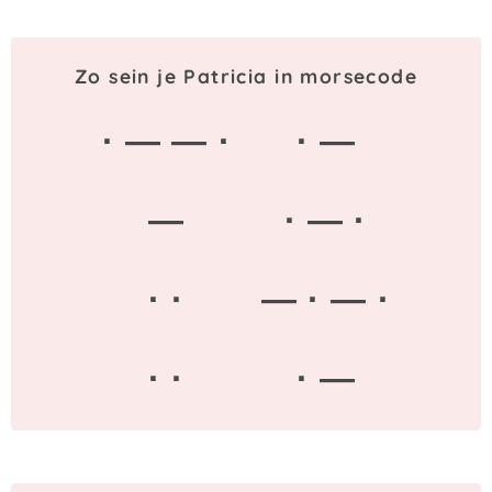
Zo sein je Patricia in morsecode
· — — ·
· —
—
· — ·
· ·
— · — ·
· ·
· —