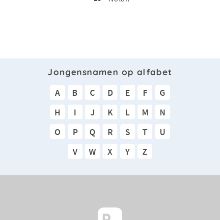
Jongensnamen op alfabet
A
B
C
D
E
F
G
H
I
J
K
L
M
N
O
P
Q
R
S
T
U
V
W
X
Y
Z