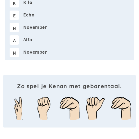
Kilo
K
Echo
E
November
N
Alfa
A
November
N
Zo spel je Kenan met gebarentaal.