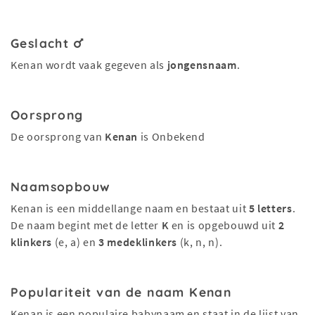
Geslacht
Kenan wordt vaak gegeven als
jongensnaam
.
Oorsprong
De oorsprong van
Kenan
is Onbekend
Naamsopbouw
Kenan is een middellange naam en bestaat uit
5 letters
.
De naam begint met de letter
K
en is opgebouwd uit
2
klinkers
(e, a) en
3 medeklinkers
(k, n, n).
Populariteit van de naam Kenan
Kenan is een populaire babynaam en staat in de lijst van