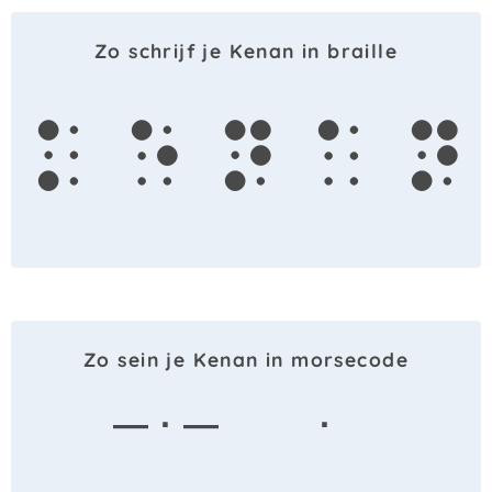
Zo schrijf je Kenan in braille
k
e
n
a
n
Zo sein je Kenan in morsecode
— · —
·