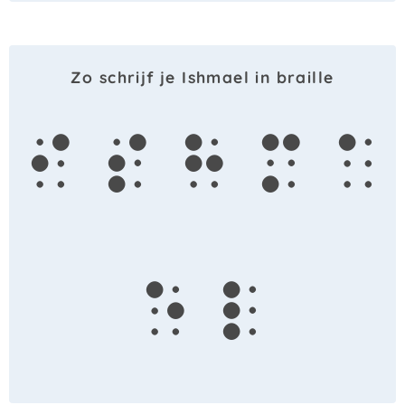
Zo schrijf je Ishmael in braille
i
s
h
m
a
e
l