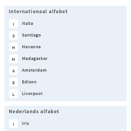
Internationaal alfabet
Italia
I
Santiago
S
Havanna
H
Madagaskar
M
Amsterdam
A
Edison
E
Liverpool
L
Nederlands alfabet
Iris
I