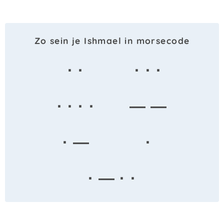
Zo sein je Ishmael in morsecode
· ·
· · ·
· · · ·
— —
· —
·
· — · ·