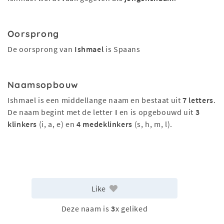
Oorsprong
De oorsprong van
Ishmael
is Spaans
Naamsopbouw
Ishmael is een middellange naam en bestaat uit
7 letters
.
De naam begint met de letter
I
en is opgebouwd uit
3
klinkers
(i, a, e) en
4 medeklinkers
(s, h, m, l).
Like
Deze naam is
3
x geliked