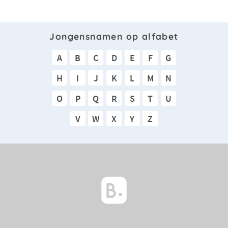
Jongensnamen op alfabet
A
B
C
D
E
F
G
H
I
J
K
L
M
N
O
P
Q
R
S
T
U
V
W
X
Y
Z