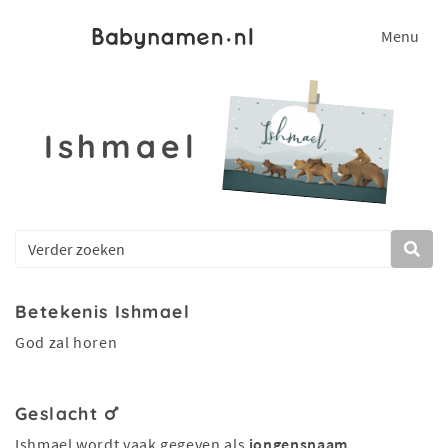
Menu
Ishmael
Betekenis Ishmael
God zal horen
Geslacht
Ishmael wordt vaak gegeven als
jongensnaam
.