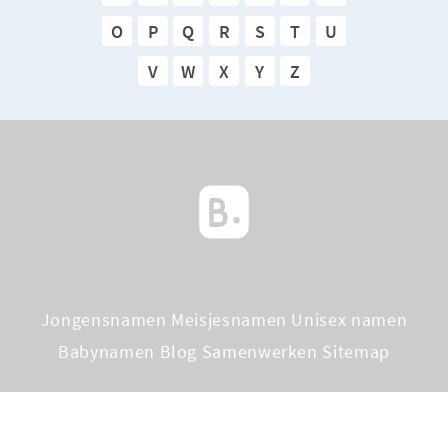
O
P
Q
R
S
T
U
V
W
X
Y
Z
Jongensnamen
Meisjesnamen
Unisex namen
Babynamen Blog
Samenwerken
Sitemap