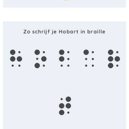
Zo schrijf je Hobart in braille
h
o
b
a
r
t