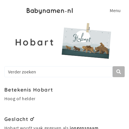
Menu
Hobart
Betekenis Hobart
Hoog of helder
Geslacht
Hobart wordt vaak gegeven als
jongensnaam
.