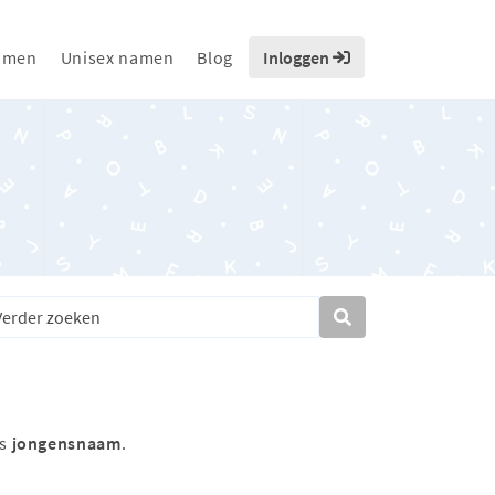
amen
Unisex namen
Blog
Inloggen
ls
jongensnaam
.