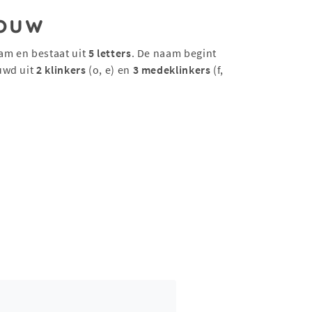
ouw
am en bestaat uit
5 letters
. De naam begint
uwd uit
2 klinkers
(o, e) en
3 medeklinkers
(f,