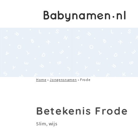
Home
»
Jongensnamen
»
Frode
Betekenis Frode
Slim, wijs