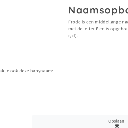
Naamsopb
Frode is een middellange na
met de letter
F
en is opgebo
r, d).
aak je ook deze babynaam:
Opslaan