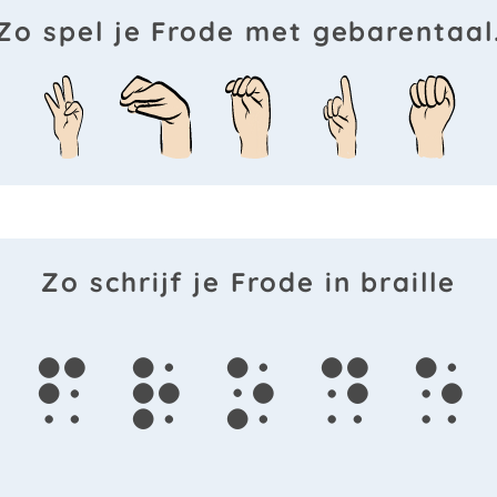
Zo spel je Frode met gebarentaal
Zo schrijf je Frode in braille
f
r
o
d
e