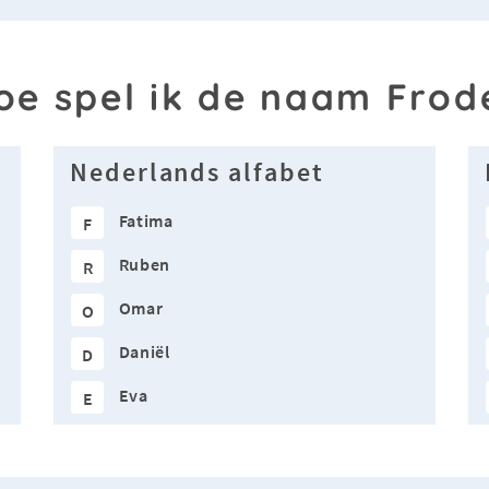
oe spel ik de naam Frod
Nederlands alfabet
Fatima
F
Ruben
R
Omar
O
Daniël
D
Eva
E