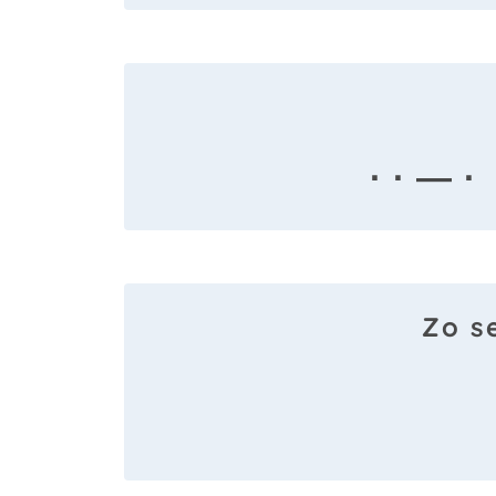
· · — ·
Zo s