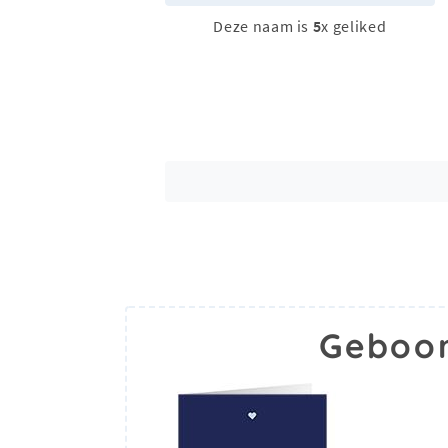
Deze naam is
5
x geliked
Geboor