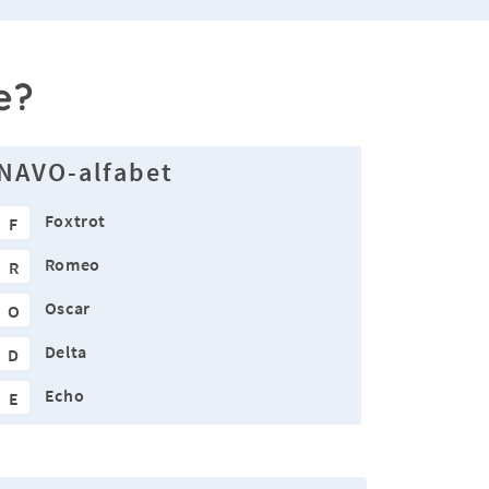
e?
NAVO-alfabet
Foxtrot
F
Romeo
R
Oscar
O
Delta
D
Echo
E