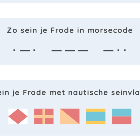
Zo sein je Frode in morsecode
· — ·
— — —
— · ·
ein je Frode met nautische seinvl