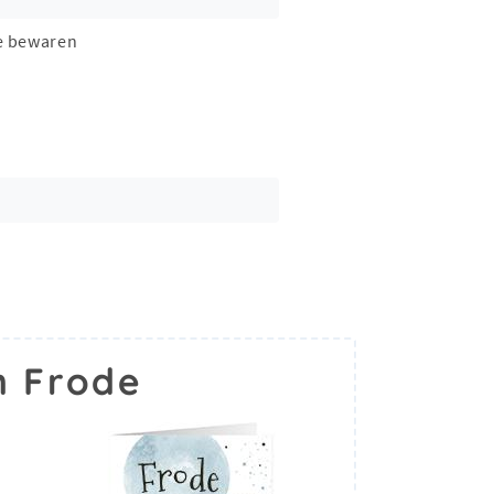
e bewaren
m Frode