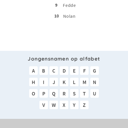
9
Fedde
10
Nolan
Jongensnamen op alfabet
A
B
C
D
E
F
G
H
I
J
K
L
M
N
O
P
Q
R
S
T
U
V
W
X
Y
Z