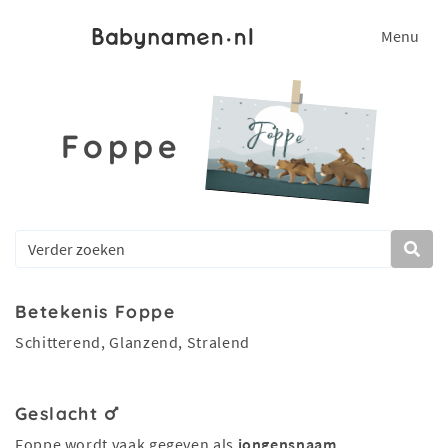
Menu
Foppe
Betekenis Foppe
Schitterend, Glanzend, Stralend
Geslacht
Foppe wordt vaak gegeven als
jongensnaam
.