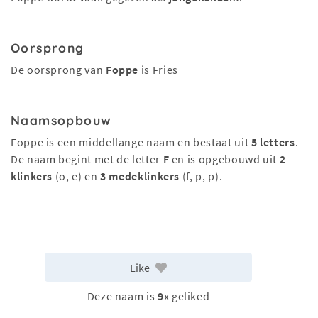
Oorsprong
De oorsprong van
Foppe
is Fries
Naamsopbouw
Foppe is een middellange naam en bestaat uit
5 letters
.
De naam begint met de letter
F
en is opgebouwd uit
2
klinkers
(o, e) en
3 medeklinkers
(f, p, p).
Like
Deze naam is
9
x geliked