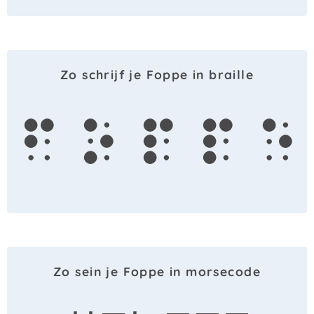
Zo schrijf je Foppe in braille
f
o
p
p
e
Zo sein je Foppe in morsecode
· · — ·
— — —