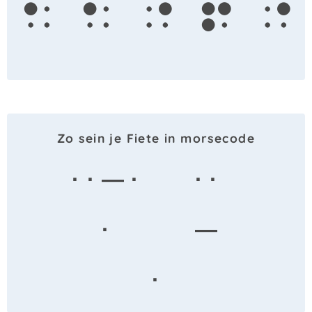
f
i
e
t
e
Zo sein je Fiete in morsecode
· · — ·
· ·
·
—
·