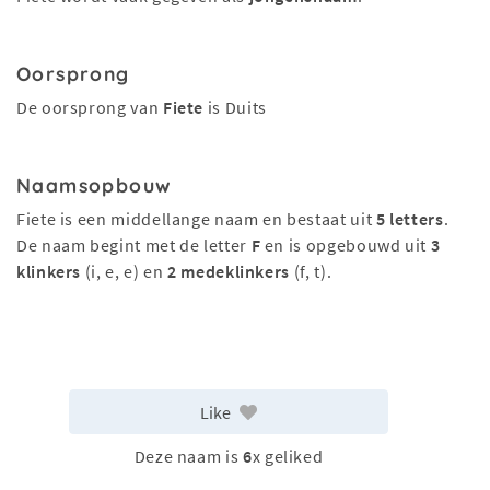
Oorsprong
De oorsprong van
Fiete
is Duits
Naamsopbouw
Fiete is een middellange naam en bestaat uit
5 letters
.
De naam begint met de letter
F
en is opgebouwd uit
3
klinkers
(i, e, e) en
2 medeklinkers
(f, t).
Like
Deze naam is
6
x geliked