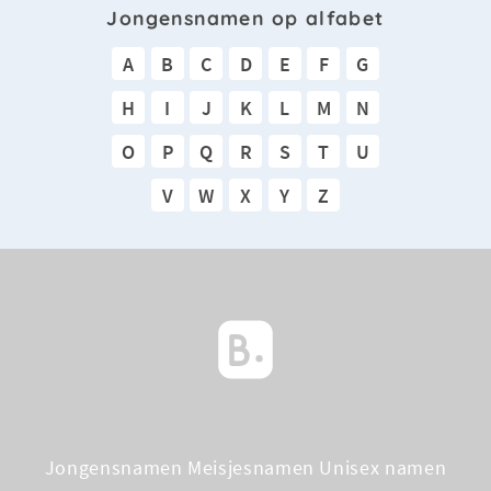
Jongensnamen op alfabet
A
B
C
D
E
F
G
H
I
J
K
L
M
N
O
P
Q
R
S
T
U
V
W
X
Y
Z
Jongensnamen
Meisjesnamen
Unisex namen