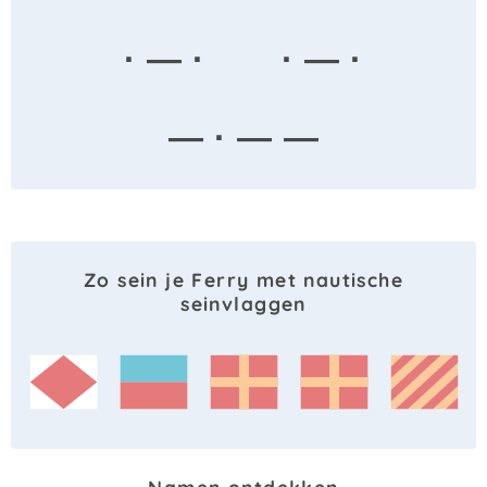
· — ·
· — ·
— · — —
Zo sein je Ferry met nautische
seinvlaggen