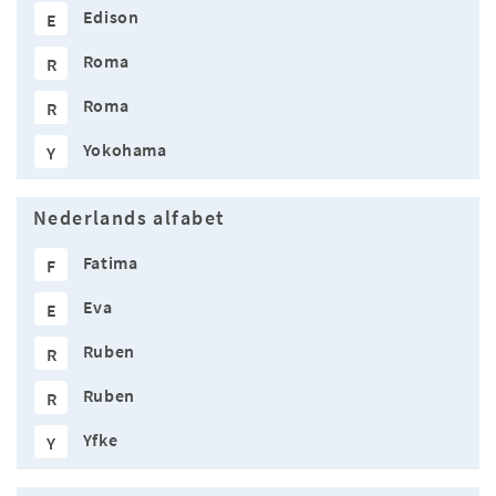
Edison
E
Roma
R
Roma
R
Yokohama
Y
Nederlands alfabet
Fatima
F
Eva
E
Ruben
R
Ruben
R
Yfke
Y