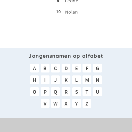
9
Fedde
10
Nolan
Jongensnamen op alfabet
A
B
C
D
E
F
G
H
I
J
K
L
M
N
O
P
Q
R
S
T
U
V
W
X
Y
Z