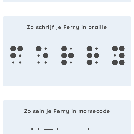
Zo schrijf je Ferry in braille
f
e
r
r
y
Zo sein je Ferry in morsecode
· · — ·
·