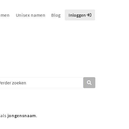
amen
Unisex namen
Blog
Inloggen
 als
jongensnaam
.