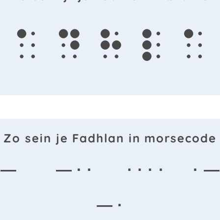
a
d
h
l
a
Zo sein je Fadhlan in morsecode
 —
— · ·
· · · ·
· —
— ·