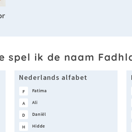
or
e spel ik de naam Fadhl
Nederlands alfabet
Fatima
F
Ali
A
Daniël
D
Hidde
H