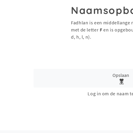
Naamsopb
Fadhlan is een middellange 
met de letter
F
en is opgebo
d, h, l, n).
Opslaan
Log in om de naam t