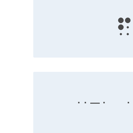
f
· · — ·
·