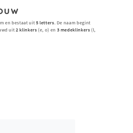
ouw
am en bestaat uit
5 letters
. De naam begint
uwd uit
2 klinkers
(e, o) en
3 medeklinkers
(l,