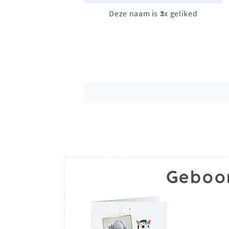
Deze naam is
3
x geliked
Geboor