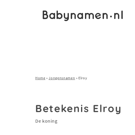
Home
»
Jongensnamen
»
Elroy
Betekenis Elroy
De koning