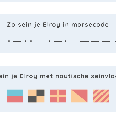
Zo sein je Elroy in morsecode
· — · ·
· — ·
— — —
ein je Elroy met nautische seinvl