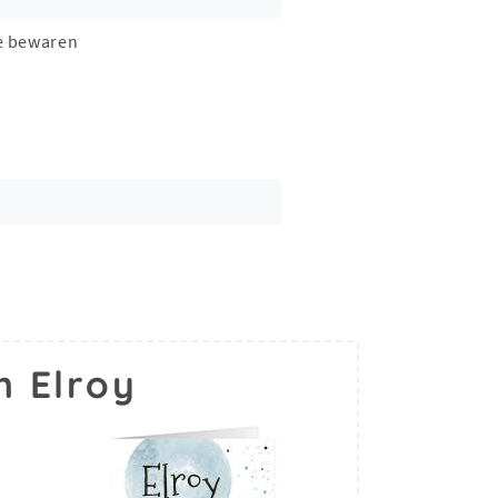
e bewaren
m Elroy