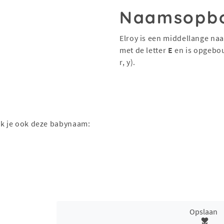
Naamsopb
Elroy is een middellange na
met de letter
E
en is opgebo
r, y).
ak je ook deze babynaam:
Opslaan