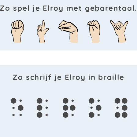
Zo spel je Elroy met gebarentaal
Zo schrijf je Elroy in braille
e
l
r
o
y