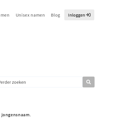
amen
Unisex namen
Blog
Inloggen
s
jongensnaam
.