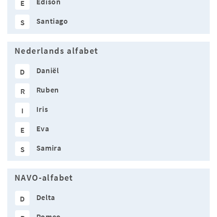
Edison
E
Santiago
S
Nederlands alfabet
Daniël
D
Ruben
R
Iris
I
Eva
E
Samira
S
NAVO-alfabet
Delta
D
Romeo