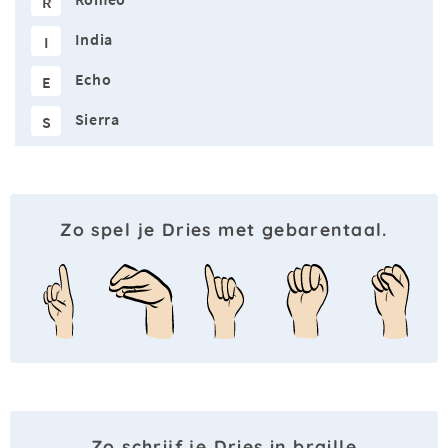
R
India
I
Echo
E
Sierra
S
Zo spel je Dries met gebarentaal.
Zo schrijf je Dries in braille