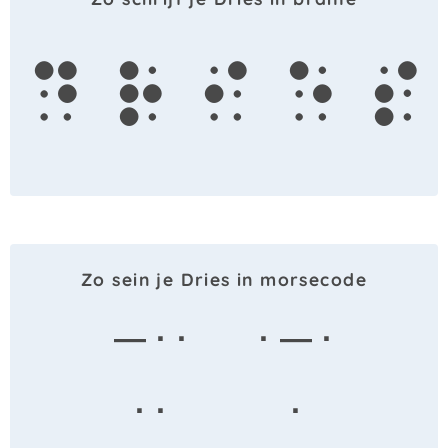
d
r
i
e
s
Zo sein je Dries in morsecode
— · ·
· — ·
· ·
·