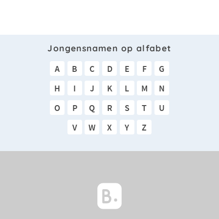
Jongensnamen op alfabet
A
B
C
D
E
F
G
H
I
J
K
L
M
N
O
P
Q
R
S
T
U
V
W
X
Y
Z