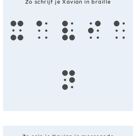
Zo schrijf je Xavian in braille
x
a
v
i
a
n