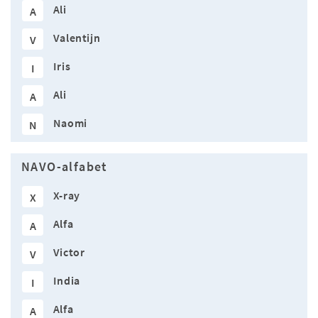
Ali
A
Valentijn
V
Iris
I
Ali
A
Naomi
N
NAVO-alfabet
X-ray
X
Alfa
A
Victor
V
India
I
Alfa
A