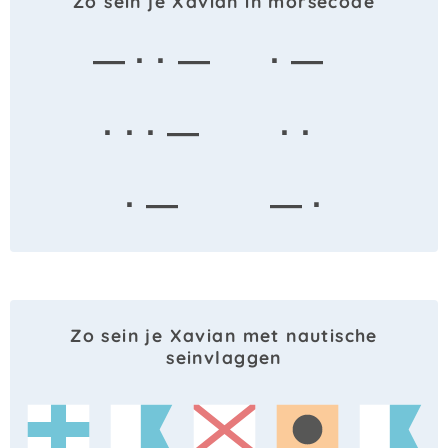
Zo sein je Xavian in morsecode
— · · —
· —
· · · —
· ·
· —
— ·
Zo sein je Xavian met nautische
seinvlaggen