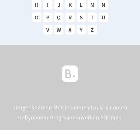
H
I
J
K
L
M
N
O
P
Q
R
S
T
U
V
W
X
Y
Z
Jongensnamen
Meisjesnamen
Unisex namen
Babynamen Blog
Samenwerken
Sitemap