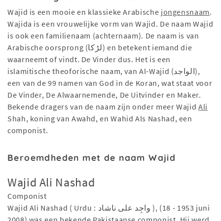
Wajid is een mooie en klassieke Arabische
jongensnaam
.
Wajida is een vrouwelijke vorm van Wajid. De naam Wajid
is ook een familienaam (achternaam). De naam is van
Arabische oorsprong (لڑكا) en betekent iemand die
waarneemt of vindt. De Vinder dus. Het is een
islamitische theoforische naam, van Al-Wajid (الواجد),
een van de 99 namen van God in de Koran, wat staat voor
De Vinder, De Alwaarnemende, De Uitvinder en Maker.
Bekende dragers van de naam zijn onder meer Wajid
Ali
Shah, koning van Awahd, en Wahid Als Nashad, een
componist.
Beroemdheden met de naam Wajid
Wajid Ali Nashad
Componist
Wajid Ali Nashad ( Urdu : واجِد علی ناشاد ), (1953 - 18 juni
2008) was een bekende Pakistaanse componist. Hij werd