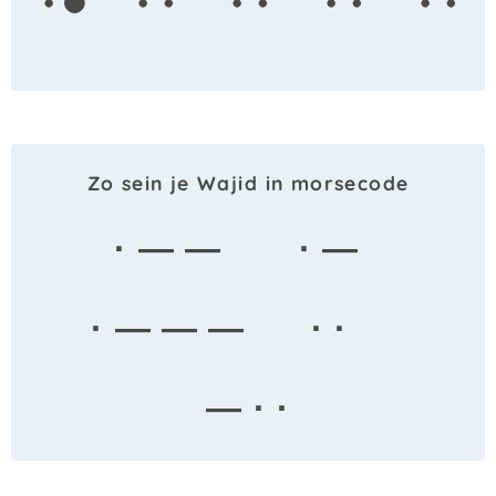
Zo sein je Wajid in morsecode
· — —
· —
· — — —
· ·
— · ·