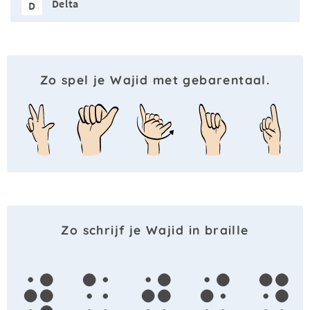
Delta
D
Zo spel je Wajid met gebarentaal.
Zo schrijf je Wajid in braille
w
a
j
i
d