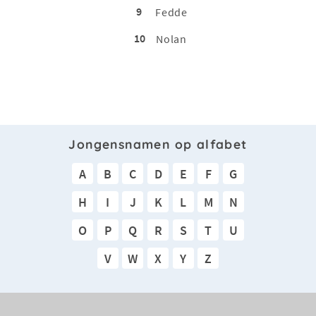
9
Fedde
10
Nolan
Jongensnamen op alfabet
A
B
C
D
E
F
G
H
I
J
K
L
M
N
O
P
Q
R
S
T
U
V
W
X
Y
Z