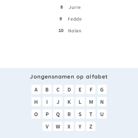
8
Jurre
9
Fedde
10
Nolan
Jongensnamen op alfabet
A
B
C
D
E
F
G
H
I
J
K
L
M
N
O
P
Q
R
S
T
U
V
W
X
Y
Z