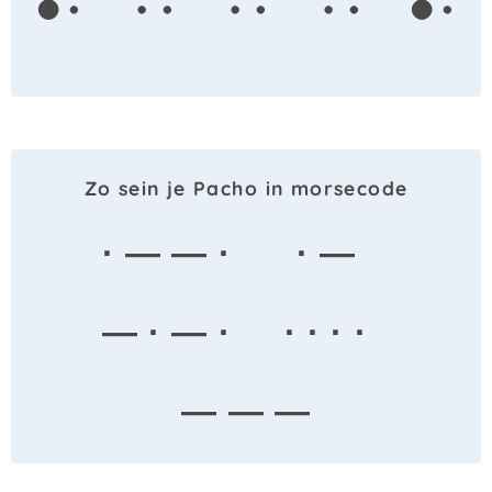
Zo sein je Pacho in morsecode
· — — ·
· —
— · — ·
· · · ·
— — —