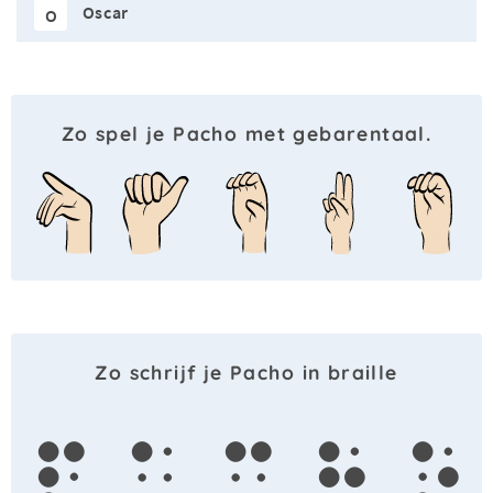
Oscar
O
Zo spel je Pacho met gebarentaal.
Zo schrijf je Pacho in braille
p
a
c
h
o