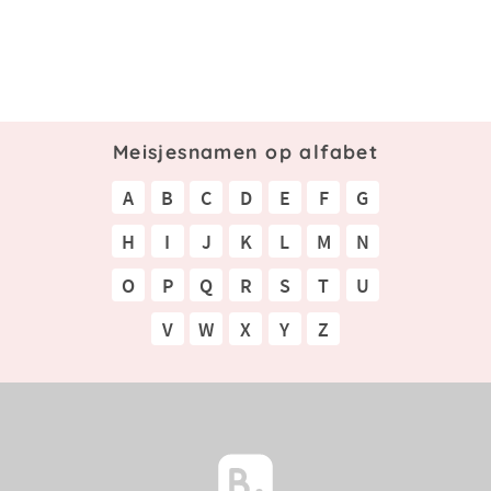
Meisjesnamen op alfabet
A
B
C
D
E
F
G
H
I
J
K
L
M
N
O
P
Q
R
S
T
U
V
W
X
Y
Z