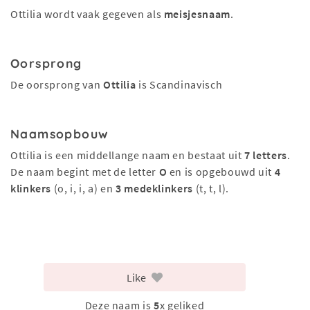
Ottilia wordt vaak gegeven als
meisjesnaam
.
Oorsprong
De oorsprong van
Ottilia
is Scandinavisch
Naamsopbouw
Ottilia is een middellange naam en bestaat uit
7 letters
.
De naam begint met de letter
O
en is opgebouwd uit
4
klinkers
(o, i, i, a) en
3 medeklinkers
(t, t, l).
Like
Deze naam is
5
x geliked