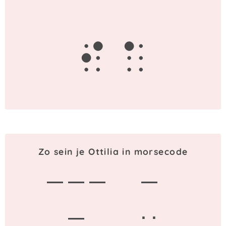
i
a
Zo sein je Ottilia in morsecode
— — —
—
—
· ·