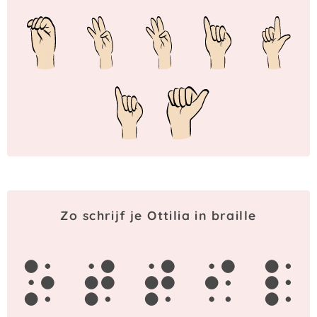
Zo schrijf je Ottilia in braille
o
t
t
i
l