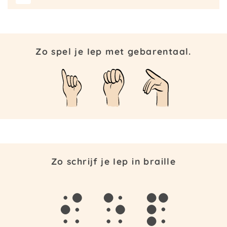
Zo spel je Iep met gebarentaal.
Zo schrijf je Iep in braille
i
e
p