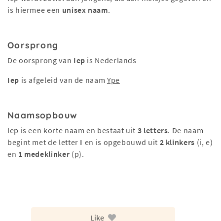
is hiermee een
unisex naam
.
Oorsprong
De oorsprong van
Iep
is Nederlands
Iep
is afgeleid van de naam
Ype
Naamsopbouw
Iep is een korte naam en bestaat uit
3 letters
. De naam
begint met de letter
I
en is opgebouwd uit
2 klinkers
(i, e)
en
1 medeklinker
(p).
Like