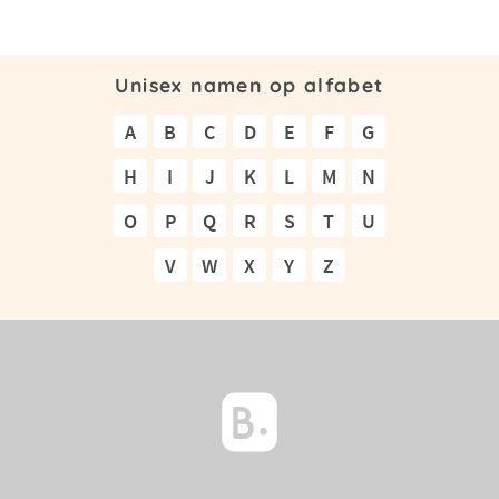
Unisex namen op alfabet
A
B
C
D
E
F
G
H
I
J
K
L
M
N
O
P
Q
R
S
T
U
V
W
X
Y
Z