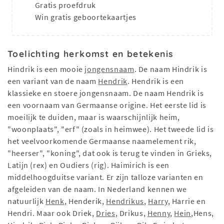
Gratis proefdruk
Win gratis geboortekaartjes
Toelichting herkomst en betekenis
Hindrik is een mooie
jongensnaam
. De naam Hindrik is
een variant van de naam
Hendrik
. Hendrik is een
klassieke en stoere jongensnaam. De naam Hendrik is
een voornaam van Germaanse origine. Het eerste lid is
moeilijk te duiden, maar is waarschijnlijk heim,
"woonplaats", "erf" (zoals in heimwee). Het tweede lid is
het veelvoorkomende Germaanse naamelement rik,
"heerser", "koning", dat ook is terug te vinden in Grieks,
Latijn (rex) en Oudiers (rig). Haimirich is een
middelhoogduitse variant. Er zijn talloze varianten en
afgeleiden van de naam. In Nederland kennen we
natuurlijk
Henk
, Henderik,
Hendrikus
,
Harry
, Harrie en
Hendri. Maar ook Driek,
Dries
, Drikus,
Henny
,
Hein
,Hens,