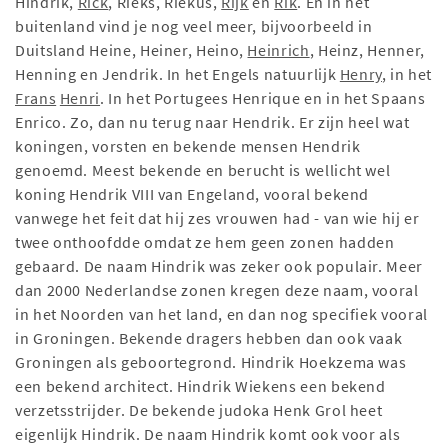
Hindrik,
Rick
, Rieks, Riekus,
Rijk
en
Rik
. En in het
buitenland vind je nog veel meer, bijvoorbeeld in
Duitsland Heine, Heiner, Heino,
Heinrich
, Heinz, Henner,
Henning en Jendrik. In het Engels natuurlijk
Henry
, in het
Frans
Henri
. In het Portugees Henrique en in het Spaans
Enrico. Zo, dan nu terug naar Hendrik. Er zijn heel wat
koningen, vorsten en bekende mensen Hendrik
genoemd. Meest bekende en berucht is wellicht wel
koning Hendrik VIII van Engeland, vooral bekend
vanwege het feit dat hij zes vrouwen had - van wie hij er
twee onthoofdde omdat ze hem geen zonen hadden
gebaard. De naam Hindrik was zeker ook populair. Meer
dan 2000 Nederlandse zonen kregen deze naam, vooral
in het Noorden van het land, en dan nog specifiek vooral
in Groningen. Bekende dragers hebben dan ook vaak
Groningen als geboortegrond. Hindrik Hoekzema was
een bekend architect. Hindrik Wiekens een bekend
verzetsstrijder. De bekende judoka Henk Grol heet
eigenlijk Hindrik. De naam Hindrik komt ook voor als