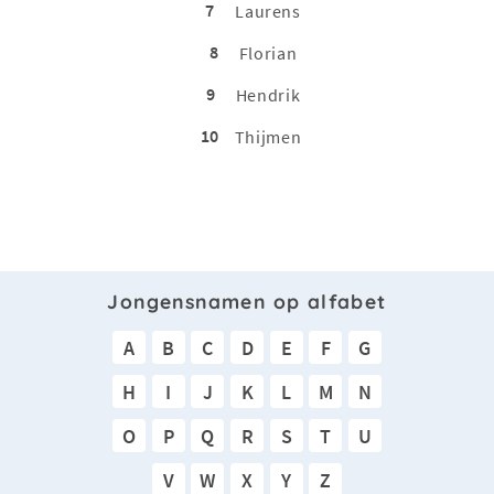
7
Laurens
8
Florian
9
Hendrik
10
Thijmen
Jongensnamen op alfabet
A
B
C
D
E
F
G
H
I
J
K
L
M
N
O
P
Q
R
S
T
U
V
W
X
Y
Z