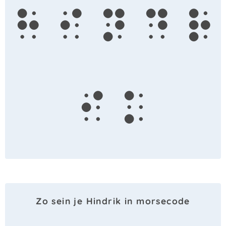
h
i
n
d
r
i
k
Zo sein je Hindrik in morsecode