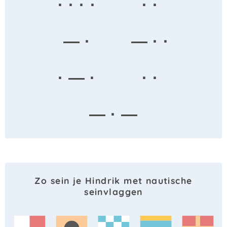
· · · ·
· ·
— ·
— · ·
· — ·
· ·
— · —
Zo sein je Hindrik met nautische
seinvlaggen