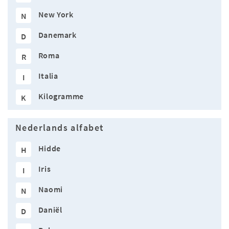
New York
N
Danemark
D
Roma
R
Italia
I
Kilogramme
K
Nederlands alfabet
Hidde
H
Iris
I
Naomi
N
Daniël
D