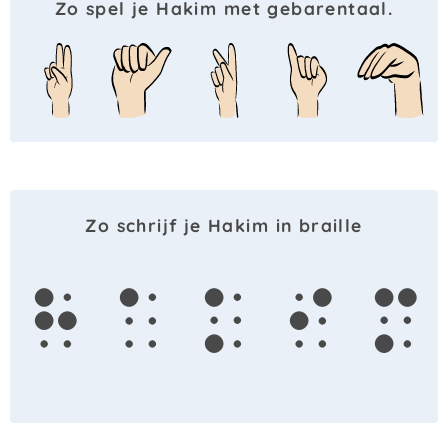
Zo spel je Hakim met gebarentaal.
Zo schrijf je Hakim in braille
h
a
k
i
m