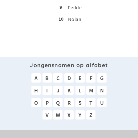
9
Fedde
10
Nolan
Jongensnamen op alfabet
A
B
C
D
E
F
G
H
I
J
K
L
M
N
O
P
Q
R
S
T
U
V
W
X
Y
Z