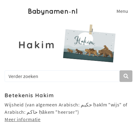
Menu
Hakim
Betekenis Hakim
Wijsheid (van algemeen Arabisch: حكيم ḥakīm‎ "wijs" of
Arabisch: حاکم ḥākem‎ "heerser")
Meer informatie