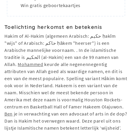
Win gratis geboortekaartjes
Toelichting herkomst en betekenis
Hakim of Al-Hakim (algemeen Arabisch: حكيم ḥakīm‎
"wijs" of Arabisch: حاکم ḥākem‎ "heerser") is een
Arabische mannelijke voornaam. . In de islamitische
traditie is الحكيم (al-Hakim) een van de 99 namen van
Allah.
Mohammed
keurde alle negenennegentig
attributen van Allah goed als waardige namen, en dit is
een van de meest populaire. Spelling variant Hâkim komt
ook voor in Nederland. Hakeem is een variant van de
naam. Misschien wel de meest bekende persoon in
Amerika met deze naam is voormalig Houston Rockets-
centrum en Basketball Hall of Famer Hakeem Olajuwon.
Ben
je in verwachting van een advocaat of arts in de dop?
Dan is Hakim het overwegen waard. Deze parel uit ons
lijstje Islamitische namen betekent letterlijk ‘wijsheid’.