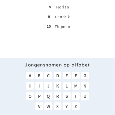
8
Florian
9
Hendrik
10
Thijmen
Jongensnamen op alfabet
A
B
C
D
E
F
G
H
I
J
K
L
M
N
O
P
Q
R
S
T
U
V
W
X
Y
Z