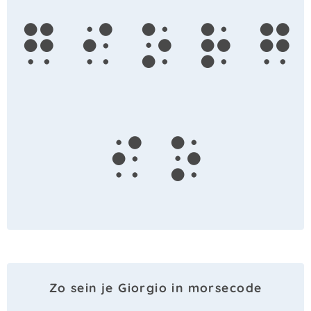
g
i
o
r
g
i
o
Zo sein je Giorgio in morsecode