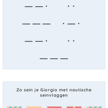
— — ·
· ·
— — —
· — ·
— — ·
· ·
— — —
Zo sein je Giorgio met nautische
seinvlaggen