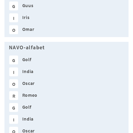
Guus
G
Iris
I
Omar
O
NAVO-alfabet
Golf
G
India
I
Oscar
O
Romeo
R
Golf
G
India
I
Oscar
O