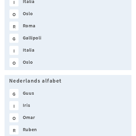
Italia
I
Oslo
O
Roma
R
Gallipoli
G
Italia
I
Oslo
O
Nederlands alfabet
Guus
G
Iris
I
Omar
O
Ruben
R