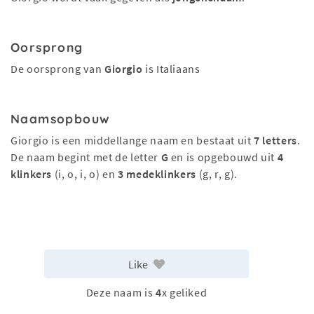
Oorsprong
De oorsprong van
Giorgio
is Italiaans
Naamsopbouw
Giorgio is een middellange naam en bestaat uit
7 letters
.
De naam begint met de letter
G
en is opgebouwd uit
4
klinkers
(i, o, i, o) en
3 medeklinkers
(g, r, g).
Like
Deze naam is
4
x geliked