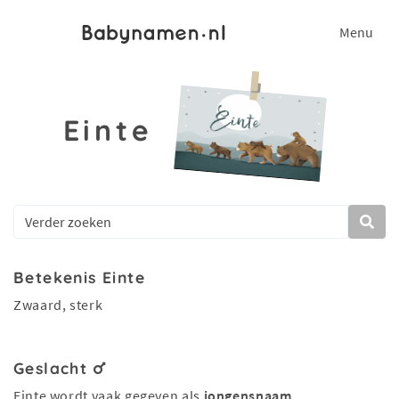
Menu
Einte
Betekenis Einte
Zwaard, sterk
Geslacht
Einte wordt vaak gegeven als
jongensnaam
.