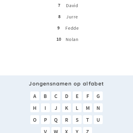
7
David
8
Jurre
9
Fedde
10
Nolan
Jongensnamen op alfabet
A
B
C
D
E
F
G
H
I
J
K
L
M
N
O
P
Q
R
S
T
U
V
W
X
Y
Z