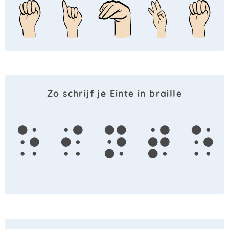
Zo schrijf je Einte in braille
e
i
n
t
e