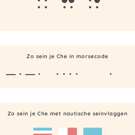
c
h
e
Zo sein je Che in morsecode
— · — ·
· · · ·
·
Zo sein je Che met nautische seinvlaggen