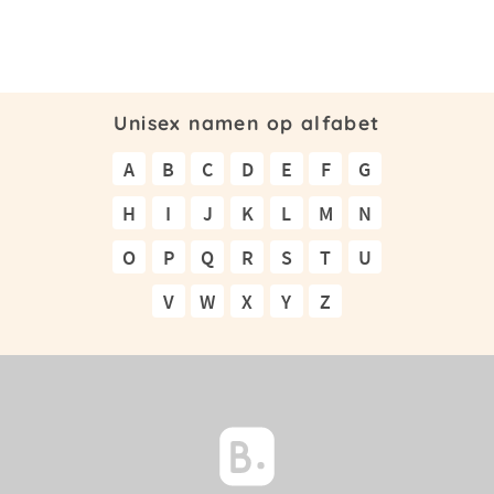
Unisex namen op alfabet
A
B
C
D
E
F
G
H
I
J
K
L
M
N
O
P
Q
R
S
T
U
V
W
X
Y
Z