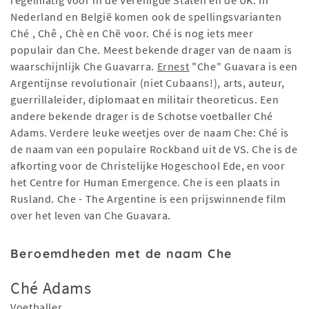
regelmatig voor in de Verenigde Staten en de UK. In
Nederland en België komen ook de spellingsvarianten
Ché , Chê , Chè en Chë voor. Ché is nog iets meer
populair dan Che. Meest bekende drager van de naam is
waarschijnlijk Che Guavarra.
Ernest
"Che" Guavara is een
Argentijnse revolutionair (niet Cubaans!), arts, auteur,
guerrillaleider, diplomaat en militair theoreticus. Een
andere bekende drager is de Schotse voetballer Ché
Adams. Verdere leuke weetjes over de naam Che: Ché is
de naam van een populaire Rockband uit de VS. Che is de
afkorting voor de Christelijke Hogeschool Ede, en voor
het Centre for Human Emergence. Che is een plaats in
Rusland. Che - The Argentine is een prijswinnende film
over het leven van Che Guavara.
Beroemdheden met de naam Che
Ché Adams
Voetballer