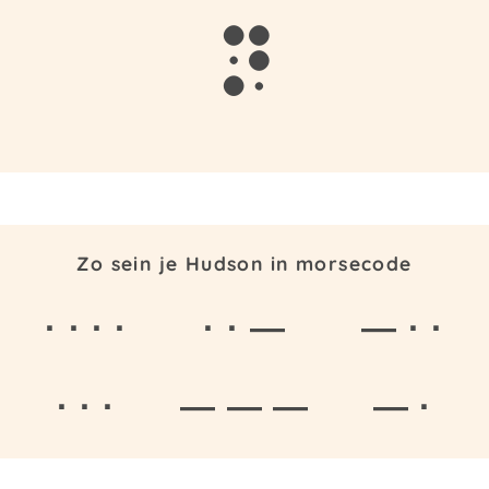
n
Zo sein je Hudson in morsecode
· · · ·
· · —
— · ·
· · ·
— — —
— ·