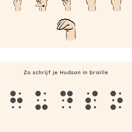
Zo schrijf je Hudson in braille
h
u
d
s
o