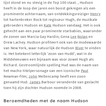
lijst stond en nu stevig in de Top 100 staat. , Hudson
heeft in de loop der jaren een boost gekregen als een
prominente achternaam, van ontdekkingsreiziger
Henry
tot hartenbreker Rock tot regisseur Hugh, de muzikale
gebroeders Hudson en
Kate
Hudson vandaag. Het is ook
gehecht aan een paar prominente starbabies, waaronder
de zonen van Marcia Gay Hardin, Gena
Lee
Nolan
en
Drew Lachey. Hudson profiteert ook van de modewaarde
van New York, waar natuurlijk de Hudson
River
te vinden
is. Het betekent letterlijk 'zoon van Hudd', wat in de
Middeleeuwen een bijnaam was voor zowel Hugh als
Richard. Gestroomlijnde spelling Hud was de naam van
het macho-titelpersonage van een iconische
Paul
Newman-film;
John
Mellencamp heeft een zoon
genaamd Hud.
James
Barbour veranderde van geslacht
toen hij zijn dochter Hudson noemde in 2008.
Beroemdheden met de naam Hudson