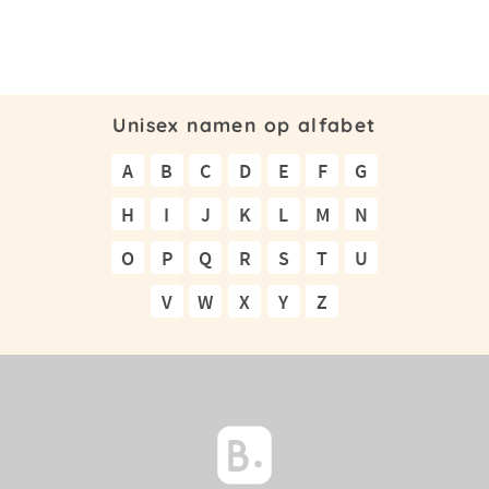
Unisex namen op alfabet
A
B
C
D
E
F
G
H
I
J
K
L
M
N
O
P
Q
R
S
T
U
V
W
X
Y
Z