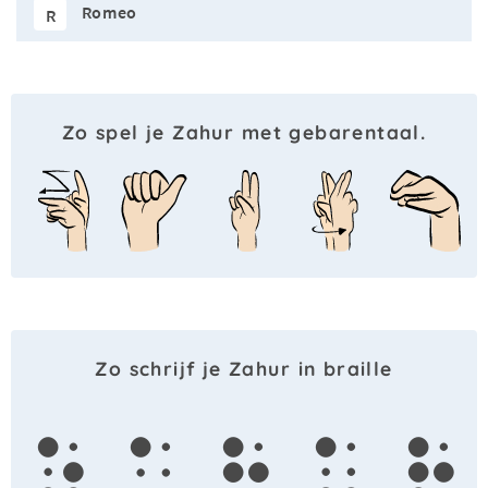
Romeo
R
Zo spel je Zahur met gebarentaal.
Zo schrijf je Zahur in braille
z
a
h
u
r