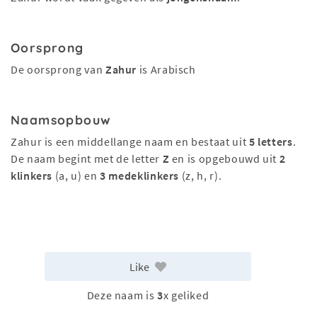
Oorsprong
De oorsprong van
Zahur
is Arabisch
Naamsopbouw
Zahur is een middellange naam en bestaat uit
5 letters
.
De naam begint met de letter
Z
en is opgebouwd uit
2
klinkers
(a, u) en
3 medeklinkers
(z, h, r).
Like
Deze naam is
3
x geliked