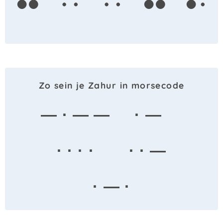
Zo sein je Zahur in morsecode
— · — —
· —
· · · ·
· · —
· — ·