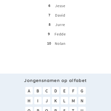
6
Jesse
7
David
8
Jurre
9
Fedde
10
Nolan
Jongensnamen op alfabet
A
B
C
D
E
F
G
H
I
J
K
L
M
N
O
P
Q
R
S
T
U