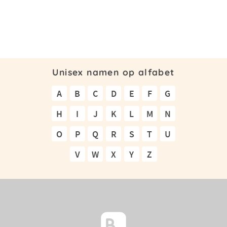
Unisex namen op alfabet
A
B
C
D
E
F
G
H
I
J
K
L
M
N
O
P
Q
R
S
T
U
V
W
X
Y
Z