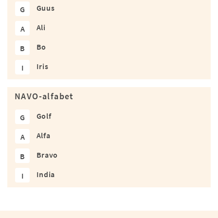
Guus
G
Ali
A
Bo
B
Iris
I
NAVO-alfabet
Golf
G
Alfa
A
Bravo
B
India
I