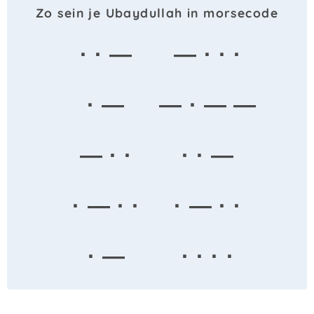
Zo sein je Ubaydullah in morsecode
· · —
— · · ·
· —
— · — —
— · ·
· · —
· — · ·
· — · ·
· —
· · · ·