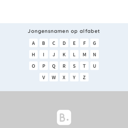
Jongensnamen op alfabet
A
B
C
D
E
F
G
H
I
J
K
L
M
N
O
P
Q
R
S
T
U
V
W
X
Y
Z