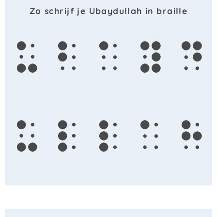
Zo schrijf je Ubaydullah in braille
u
b
a
y
d
u
l
l
a
h