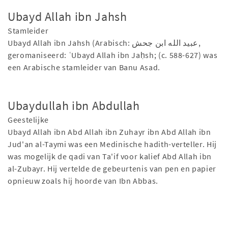
Ubayd Allah ibn Jahsh
Stamleider
Ubayd Allah ibn Jahsh (Arabisch: عبيد الله ابن جحش,
geromaniseerd: ʿUbayd Allah ibn Jaḥsh; (c. 588-627) was
een Arabische stamleider van Banu Asad.
Ubaydullah ibn Abdullah
Geestelijke
Ubayd Allah ibn Abd Allah ibn Zuhayr ibn Abd Allah ibn
Jud'an al-Taymi was een Medinische hadith-verteller. Hij
was mogelijk de qadi van Ta'if voor kalief Abd Allah ibn
al-Zubayr. Hij vertelde de gebeurtenis van pen en papier
opnieuw zoals hij hoorde van Ibn Abbas.