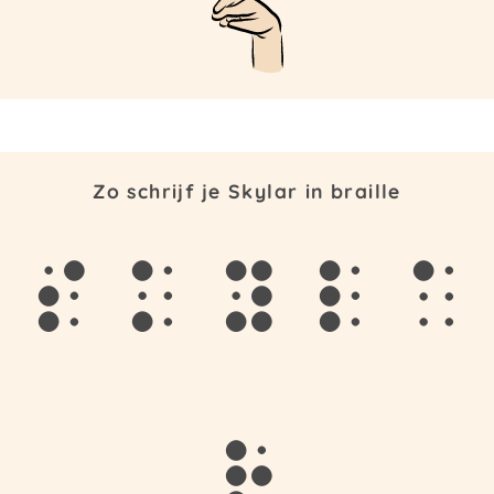
Zo schrijf je Skylar in braille
s
k
y
l
a
r