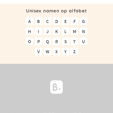
Unisex namen op alfabet
A
B
C
D
E
F
G
H
I
J
K
L
M
N
O
P
Q
R
S
T
U
V
W
X
Y
Z