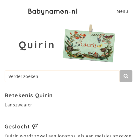
Menu
Quirin
Betekenis Quirin
Lanszwaaier
Geslacht
Quirin wordt zowel aan jongens, als aan meisjes gegeven