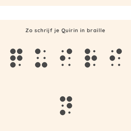
Zo schrijf je Quirin in braille
q
u
i
r
i
n