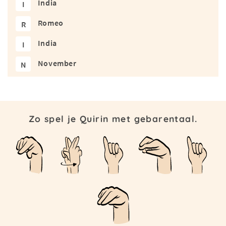
India
I
Romeo
R
India
I
November
N
Zo spel je Quirin met gebarentaal.