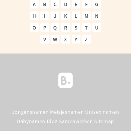
A
B
C
D
E
F
G
H
I
J
K
L
M
N
O
P
Q
R
S
T
U
V
W
X
Y
Z
Jongensnamen
Meisjesnamen
Unisex namen
Babynamen Blog
Samenwerken
Sitemap