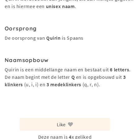
en is hiermee een
unisex naam
.
Oorsprong
De oorsprong van
Quirin
is Spaans
Naamsopbouw
Quirin is een middellange naam en bestaat uit
6 letters
.
De naam begint met de letter
Q
en is opgebouwd uit
3
klinkers
(u, i, i) en
3 medeklinkers
(q, r, n).
Like
Deze naam is
4
x geliked