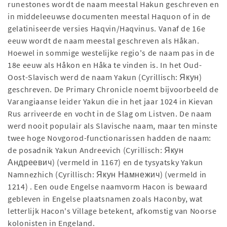
runestones wordt de naam meestal Hakun geschreven en
in middeleeuwse documenten meestal Haquon of in de
gelatiniseerde versies Haqvin/Haqvinus. Vanaf de 16e
eeuw wordt de naam meestal geschreven als Håkan.
Hoewel in sommige westelijke regio's de naam pas in de
18e eeuw als Håkon en Håka te vinden is. In het Oud-
Oost-Slavisch werd de naam Yakun (Cyrillisch: Якун)
geschreven. De Primary Chronicle noemt bijvoorbeeld de
Varangiaanse leider Yakun die in het jaar 1024 in Kievan
Rus arriveerde en vocht in de Slag om Listven. De naam
werd nooit populair als Slavische naam, maar ten minste
twee hoge Novgorod-functionarissen hadden de naam:
de posadnik Yakun Andreevich (Cyrillisch: Якун
Андреевич) (vermeld in 1167) en de tysyatsky Yakun
Namnezhich (Cyrillisch: Якун Намнежич) (vermeld in
1214) . Een oude Engelse naamvorm Hacon is bewaard
gebleven in Engelse plaatsnamen zoals Haconby, wat
letterlijk Hacon's Village betekent, afkomstig van Noorse
kolonisten in Engeland.