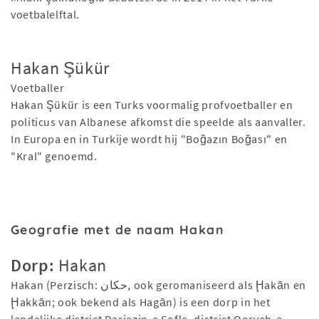
voetbalelftal.
Hakan Şükür
Voetballer
Hakan Şükür is een Turks voormalig profvoetballer en
politicus van Albanese afkomst die speelde als aanvaller.
In Europa en in Turkije wordt hij "Boğazın Boğası" en
"Kral" genoemd.
Geografie met de naam Hakan
Dorp:
Hakan
Hakan (Perzisch: حكان, ook geromaniseerd als Ḩakān en
Ḩakkān; ook bekend als Hagān) is een dorp in het