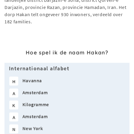
landelijke district Darjazin-e Sofla, district Qorveh-e
Darjazin, provincie Razan, provincie Hamadan, Iran. Het
dorp Hakan telt ongeveer 930 inwoners, verdeeld over
182 families.
Hoe spel ik de naam Hakan?
Internationaal alfabet
Havanna
H
Amsterdam
A
Kilogramme
K
Amsterdam
A
New York
N