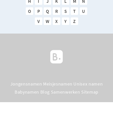
H
I
J
K
L
M
N
O
P
Q
R
S
T
U
V
W
X
Y
Z
Jongensnamen
Meisjesnamen
Unisex namen
Babynamen Blog
Samenwerken
Sitemap