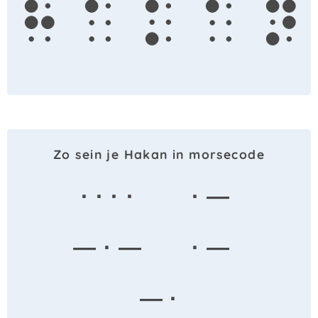
h
a
k
a
n
Zo sein je Hakan in morsecode
· · · ·
· —
— · —
· —
— ·