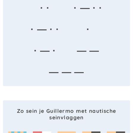
· ·
· — · ·
· — · ·
·
· — ·
— —
— — —
Zo sein je Guillermo met nautische
seinvlaggen