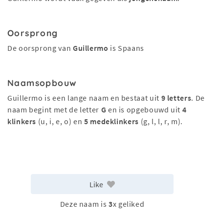
Oorsprong
De oorsprong van
Guillermo
is Spaans
Naamsopbouw
Guillermo is een lange naam en bestaat uit
9 letters
. De
naam begint met de letter
G
en is opgebouwd uit
4
klinkers
(u, i, e, o) en
5 medeklinkers
(g, l, l, r, m).
Like
Deze naam is
3
x geliked