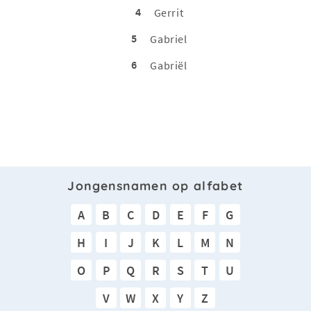
4
Gerrit
5
Gabriel
6
Gabriël
Jongensnamen op alfabet
A
B
C
D
E
F
G
H
I
J
K
L
M
N
O
P
Q
R
S
T
U
V
W
X
Y
Z