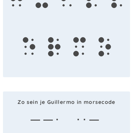
g
u
i
l
l
e
r
m
o
Zo sein je Guillermo in morsecode
— — ·
· · —