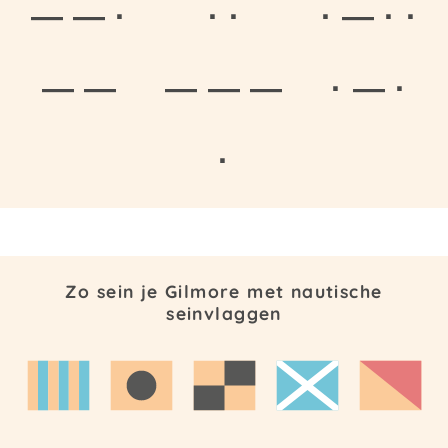
— — ·
· ·
· — · ·
— —
— — —
· — ·
·
Zo sein je Gilmore met nautische
seinvlaggen