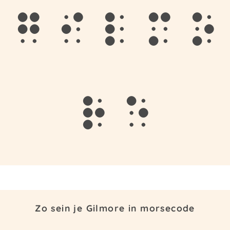
g
i
l
m
o
r
e
Zo sein je Gilmore in morsecode