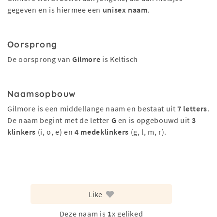
gegeven en is hiermee een
unisex naam
.
Oorsprong
De oorsprong van
Gilmore
is Keltisch
Naamsopbouw
Gilmore is een middellange naam en bestaat uit
7 letters
.
De naam begint met de letter
G
en is opgebouwd uit
3
klinkers
(i, o, e) en
4 medeklinkers
(g, l, m, r).
Like
Deze naam is
1
x geliked