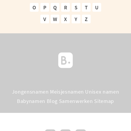
O
P
Q
R
S
T
U
V
W
X
Y
Z
Jongensnamen
Meisjesnamen
Unisex namen
Babynamen Blog
Samenwerken
Sitemap