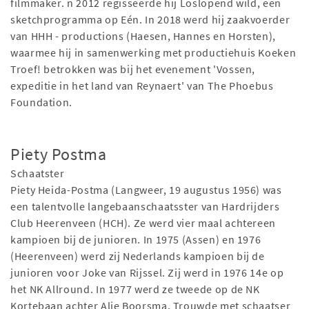
filmmaker. n 2012 regisseerde hij Loslopend wild, een
sketchprogramma op Eén. In 2018 werd hij zaakvoerder
van HHH - productions (Haesen, Hannes en Horsten),
waarmee hij in samenwerking met productiehuis Koeken
Troef! betrokken was bij het evenement 'Vossen,
expeditie in het land van Reynaert' van The Phoebus
Foundation.
Piety Postma
Schaatster
Piety Heida-Postma (Langweer, 19 augustus 1956) was
een talentvolle langebaanschaatsster van Hardrijders
Club Heerenveen (HCH). Ze werd vier maal achtereen
kampioen bij de junioren. In 1975 (Assen) en 1976
(Heerenveen) werd zij Nederlands kampioen bij de
junioren voor Joke van Rijssel. Zij werd in 1976 14e op
het NK Allround. In 1977 werd ze tweede op de NK
Kortebaan achter Alie Boorsma. Trouwde met schaatser