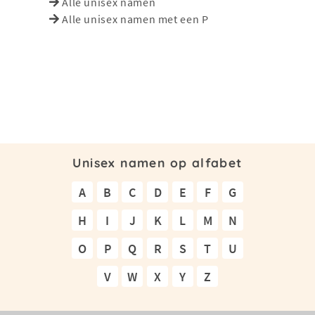
Alle unisex namen
Alle unisex namen met een P
Unisex namen op alfabet
A
B
C
D
E
F
G
H
I
J
K
L
M
N
O
P
Q
R
S
T
U
V
W
X
Y
Z