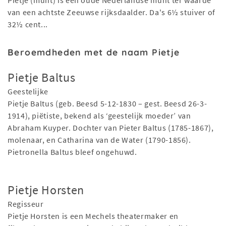
Pietje (munt) is een oude Nederlandse munt ter waarde
van een achtste Zeeuwse rijksdaalder. Da's 6½ stuiver of
32½ cent...
Beroemdheden met de naam Pietje
Pietje Baltus
Geestelijke
Pietje Baltus (geb. Beesd 5-12-1830 – gest. Beesd 26-3-
1914), piëtiste, bekend als ‘geestelijk moeder’ van
Abraham Kuyper. Dochter van Pieter Baltus (1785-1867),
molenaar, en Catharina van de Water (1790-1856).
Pietronella Baltus bleef ongehuwd.
Pietje Horsten
Regisseur
Pietje Horsten is een Mechels theatermaker en