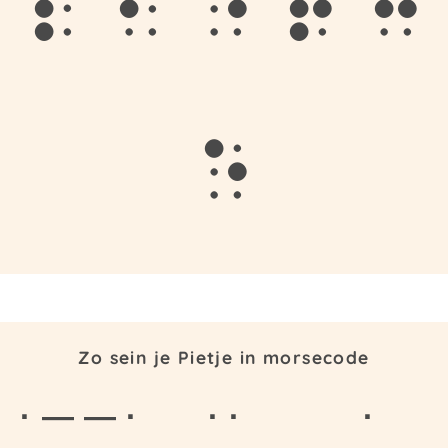
p
i
e
t
j
e
Zo sein je Pietje in morsecode
· — — ·
· ·
·