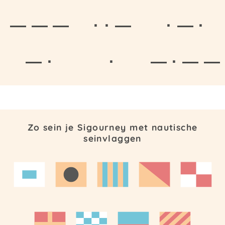
— — —
· · —
· — ·
— ·
·
— · — —
Zo sein je Sigourney met nautische
seinvlaggen