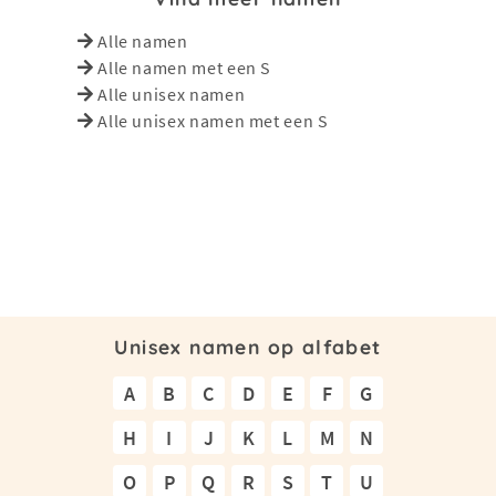
Alle namen
Alle namen met een S
Alle unisex namen
Alle unisex namen met een S
Unisex namen op alfabet
A
B
C
D
E
F
G
H
I
J
K
L
M
N
O
P
Q
R
S
T
U