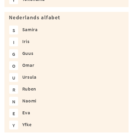
Y
Nederlands alfabet
Samira
S
Iris
I
Guus
G
Omar
O
Ursula
U
Ruben
R
Naomi
N
Eva
E
Yfke
Y