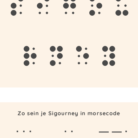
s
i
g
o
u
r
n
e
y
Zo sein je Sigourney in morsecode
· · ·
· ·
— — ·