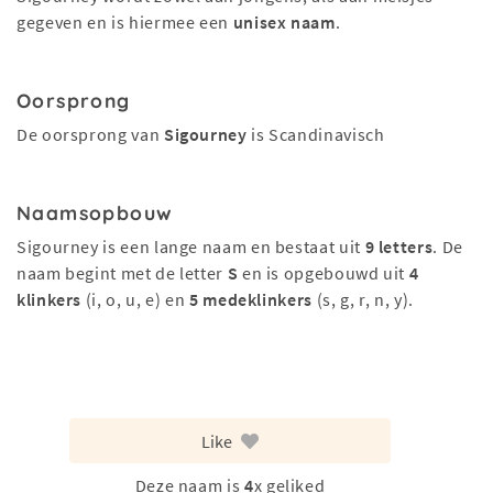
gegeven en is hiermee een
unisex naam
.
Oorsprong
De oorsprong van
Sigourney
is Scandinavisch
Naamsopbouw
Sigourney is een lange naam en bestaat uit
9 letters
. De
naam begint met de letter
S
en is opgebouwd uit
4
klinkers
(i, o, u, e) en
5 medeklinkers
(s, g, r, n, y).
Like
Deze naam is
4
x geliked