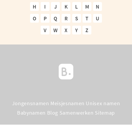
H
I
J
K
L
M
N
O
P
Q
R
S
T
U
V
W
X
Y
Z
Jongensnamen
Meisjesnamen
Unisex namen
Babynamen Blog
Samenwerken
Sitemap