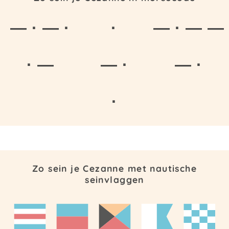
— · — ·
·
— · — —
· —
— ·
— ·
·
Zo sein je Cezanne met nautische
seinvlaggen