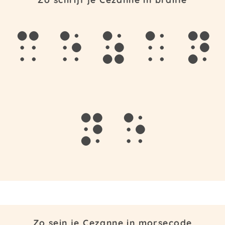
c
e
z
a
n
n
e
Zo sein je Cezanne in morsecode