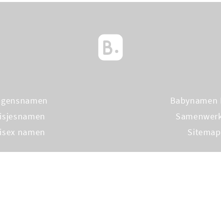
ngensnamen
Babynamen 
isjesnamen
Samenwer
isex namen
Sitemap