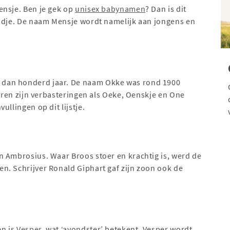
ensje. Ben je gek op
unisex babynamen
? Dan is dit
indje. De naam Mensje wordt namelijk aan jongens en
dan honderd jaar. De naam Okke was rond 1900
jaren zijn verbasteringen als Oeke, Oenskje en One
ullingen op dit lijstje.
n Ambrosius. Waar Broos stoer en krachtig is, werd de
n. Schrijver Ronald Giphart gaf zijn zoon ook de
en is
Vesper
, wat ‘avondster’ betekent. Vesper wordt